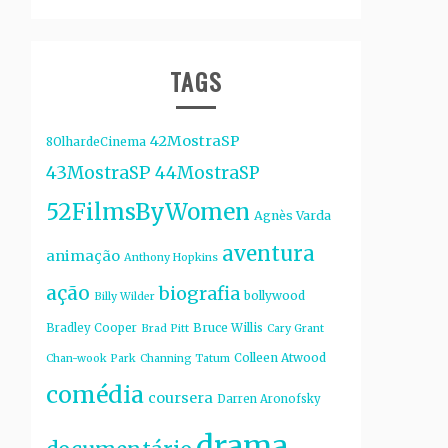
TAGS
42MostraSP
8OlhardeCinema
43MostraSP
44MostraSP
52FilmsByWomen
Agnès Varda
aventura
animação
Anthony Hopkins
ação
biografia
bollywood
Billy Wilder
Bruce Willis
Bradley Cooper
Brad Pitt
Cary Grant
Colleen Atwood
Chan-wook Park
Channing Tatum
comédia
coursera
Darren Aronofsky
drama