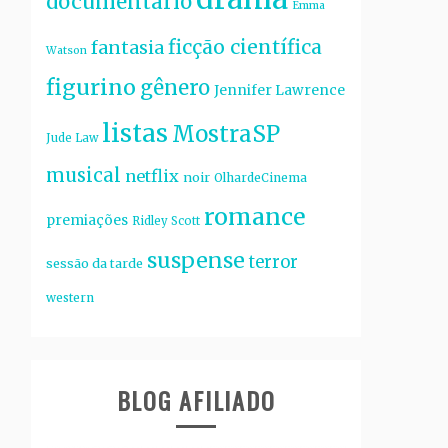
documentário
Emma
ficção científica
fantasia
Watson
figurino
gênero
Jennifer Lawrence
listas
MostraSP
Jude Law
musical
netflix
noir
OlhardeCinema
romance
premiações
Ridley Scott
suspense
terror
sessão da tarde
western
BLOG AFILIADO