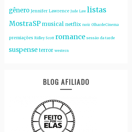
listas
gênero
Jennifer Lawrence
Jude Law
MostraSP
musical
netflix
noir
OlhardeCinema
romance
premiações
sessão da tarde
Ridley Scott
suspense
terror
western
BLOG AFILIADO