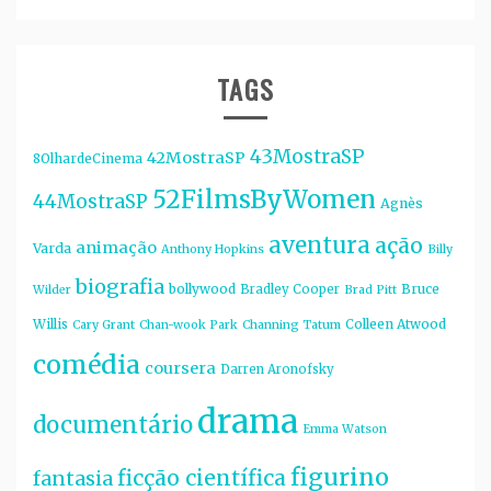
TAGS
43MostraSP
42MostraSP
8OlhardeCinema
52FilmsByWomen
44MostraSP
Agnès
aventura
ação
animação
Varda
Anthony Hopkins
Billy
biografia
bollywood
Bruce
Bradley Cooper
Wilder
Brad Pitt
Willis
Colleen Atwood
Cary Grant
Chan-wook Park
Channing Tatum
comédia
coursera
Darren Aronofsky
drama
documentário
Emma Watson
figurino
ficção científica
fantasia