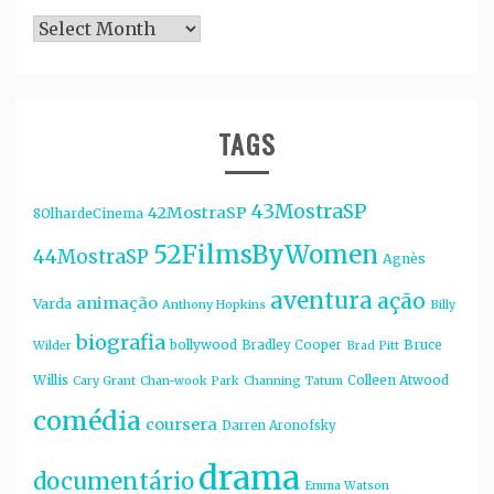
Arquivos
TAGS
43MostraSP
42MostraSP
8OlhardeCinema
52FilmsByWomen
44MostraSP
Agnès
aventura
ação
animação
Varda
Anthony Hopkins
Billy
biografia
bollywood
Bruce
Bradley Cooper
Wilder
Brad Pitt
Willis
Colleen Atwood
Cary Grant
Chan-wook Park
Channing Tatum
comédia
coursera
Darren Aronofsky
drama
documentário
Emma Watson