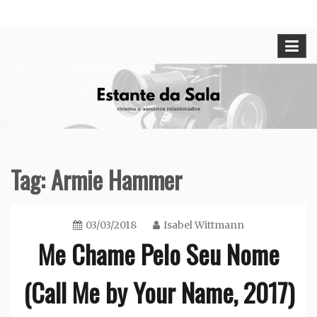
Skip
Cinema e assuntos relacionados
Estante da Sala
to
content
Tag:
Armie Hammer
03/03/2018
Isabel Wittmann
Me Chame Pelo Seu Nome
(Call Me by Your Name, 2017)