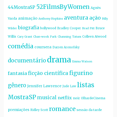
52FilmsByWomen
44MostraSP
Agnès
aventura
ação
animação
Varda
Anthony Hopkins
Billy
biografia
bollywood
Bruce
Bradley Cooper
Wilder
Brad Pitt
Willis
Colleen Atwood
Cary Grant
Chan-wook Park
Channing Tatum
comédia
coursera
Darren Aronofsky
drama
documentário
Emma Watson
figurino
ficção científica
fantasia
listas
gênero
Jennifer Lawrence
Jude Law
MostraSP
musical
netflix
noir
OlhardeCinema
romance
premiações
sessão da tarde
Ridley Scott