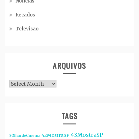
Notícias
Recados
Televisão
ARQUIVOS
Arquivos
TAGS
43MostraSP
42MostraSP
8OlhardeCinema