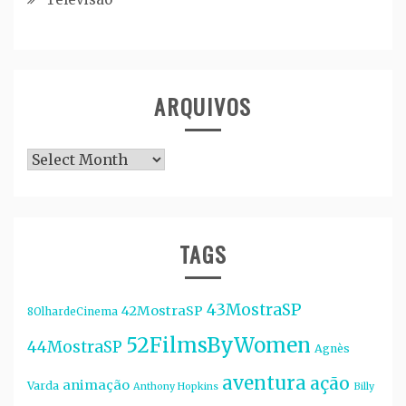
ARQUIVOS
Arquivos
TAGS
43MostraSP
42MostraSP
8OlhardeCinema
52FilmsByWomen
44MostraSP
Agnès
aventura
ação
animação
Varda
Anthony Hopkins
Billy