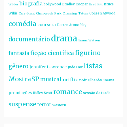
biografia
bollywood
Bruce
Bradley Cooper
Wilder
Brad Pitt
Willis
Colleen Atwood
Cary Grant
Chan-wook Park
Channing Tatum
comédia
coursera
Darren Aronofsky
drama
documentário
Emma Watson
figurino
ficção científica
fantasia
listas
gênero
Jennifer Lawrence
Jude Law
MostraSP
musical
netflix
noir
OlhardeCinema
romance
premiações
sessão da tarde
Ridley Scott
suspense
terror
western