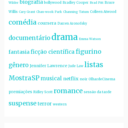
biografia
bollywood
Bruce
Bradley Cooper
Wilder
Brad Pitt
Willis
Colleen Atwood
Cary Grant
Chan-wook Park
Channing Tatum
comédia
coursera
Darren Aronofsky
drama
documentário
Emma Watson
figurino
ficção científica
fantasia
listas
gênero
Jennifer Lawrence
Jude Law
MostraSP
musical
netflix
noir
OlhardeCinema
romance
premiações
sessão da tarde
Ridley Scott
suspense
terror
western