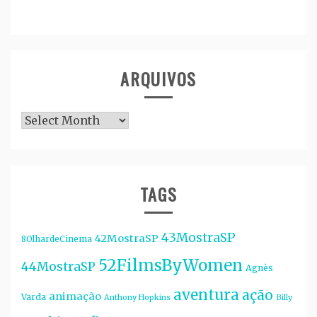
ARQUIVOS
Arquivos
TAGS
43MostraSP
42MostraSP
8OlhardeCinema
52FilmsByWomen
44MostraSP
Agnès
aventura
ação
animação
Varda
Anthony Hopkins
Billy