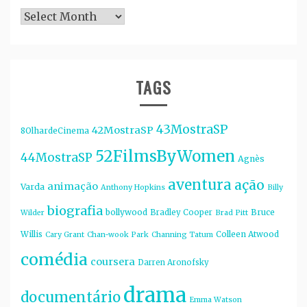
Arquivos
TAGS
43MostraSP
42MostraSP
8OlhardeCinema
52FilmsByWomen
44MostraSP
Agnès
aventura
ação
animação
Varda
Anthony Hopkins
Billy
biografia
bollywood
Bruce
Bradley Cooper
Wilder
Brad Pitt
Willis
Colleen Atwood
Cary Grant
Chan-wook Park
Channing Tatum
comédia
coursera
Darren Aronofsky
drama
documentário
Emma Watson