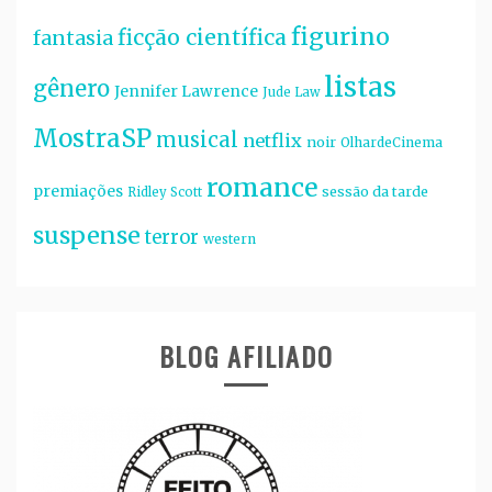
figurino
ficção científica
fantasia
listas
gênero
Jennifer Lawrence
Jude Law
MostraSP
musical
netflix
noir
OlhardeCinema
romance
premiações
sessão da tarde
Ridley Scott
suspense
terror
western
BLOG AFILIADO