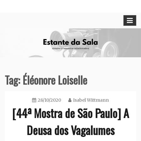
Skip
Cinema e assuntos relacionados
Estante da Sala
to
content
Tag:
Éléonore Loiselle
28/10/2020
Isabel Wittmann
[44ª Mostra de São Paulo] A
Deusa dos Vagalumes