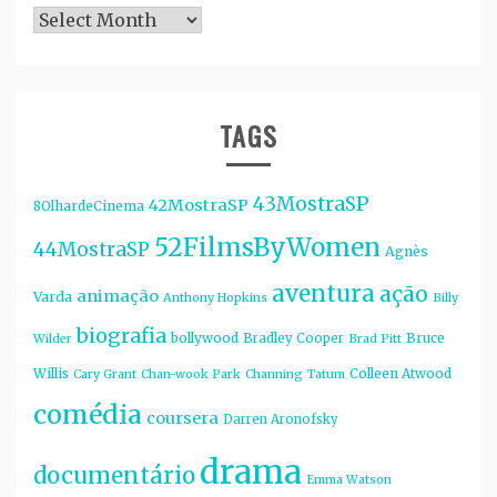
Arquivos
TAGS
43MostraSP
42MostraSP
8OlhardeCinema
52FilmsByWomen
44MostraSP
Agnès
aventura
ação
animação
Varda
Anthony Hopkins
Billy
biografia
bollywood
Bruce
Bradley Cooper
Wilder
Brad Pitt
Willis
Colleen Atwood
Cary Grant
Chan-wook Park
Channing Tatum
comédia
coursera
Darren Aronofsky
drama
documentário
Emma Watson