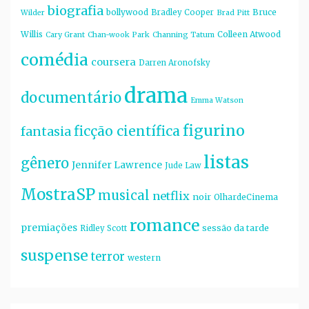
biografia
bollywood
Bruce
Bradley Cooper
Wilder
Brad Pitt
Willis
Colleen Atwood
Cary Grant
Chan-wook Park
Channing Tatum
comédia
coursera
Darren Aronofsky
drama
documentário
Emma Watson
figurino
ficção científica
fantasia
listas
gênero
Jennifer Lawrence
Jude Law
MostraSP
musical
netflix
noir
OlhardeCinema
romance
premiações
sessão da tarde
Ridley Scott
suspense
terror
western