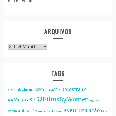
Televisão
ARQUIVOS
Arquivos
TAGS
43MostraSP
42MostraSP
8OlhardeCinema
52FilmsByWomen
44MostraSP
Agnès
aventura
ação
animação
Varda
Anthony Hopkins
Billy