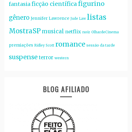
figurino
ficção científica
fantasia
listas
gênero
Jennifer Lawrence
Jude Law
MostraSP
musical
netflix
noir
OlhardeCinema
romance
premiações
sessão da tarde
Ridley Scott
suspense
terror
western
BLOG AFILIADO