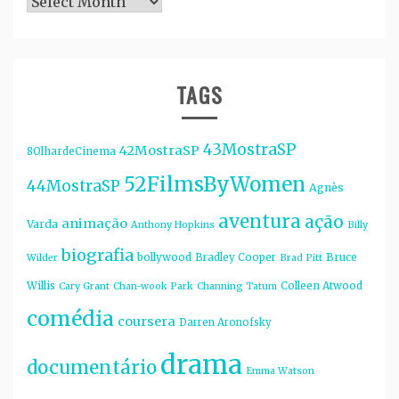
Arquivos
TAGS
43MostraSP
42MostraSP
8OlhardeCinema
52FilmsByWomen
44MostraSP
Agnès
aventura
ação
animação
Varda
Anthony Hopkins
Billy
biografia
bollywood
Bruce
Bradley Cooper
Wilder
Brad Pitt
Willis
Colleen Atwood
Cary Grant
Chan-wook Park
Channing Tatum
comédia
coursera
Darren Aronofsky
drama
documentário
Emma Watson