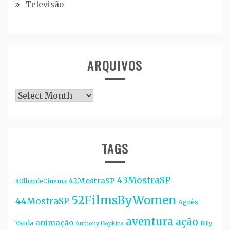
Televisão
ARQUIVOS
Arquivos
TAGS
43MostraSP
42MostraSP
8OlhardeCinema
52FilmsByWomen
44MostraSP
Agnès
aventura
ação
animação
Varda
Anthony Hopkins
Billy