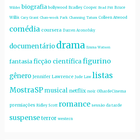
biografia
bollywood
Bruce
Bradley Cooper
Wilder
Brad Pitt
Willis
Colleen Atwood
Cary Grant
Chan-wook Park
Channing Tatum
comédia
coursera
Darren Aronofsky
drama
documentário
Emma Watson
figurino
ficção científica
fantasia
listas
gênero
Jennifer Lawrence
Jude Law
MostraSP
musical
netflix
noir
OlhardeCinema
romance
premiações
sessão da tarde
Ridley Scott
suspense
terror
western