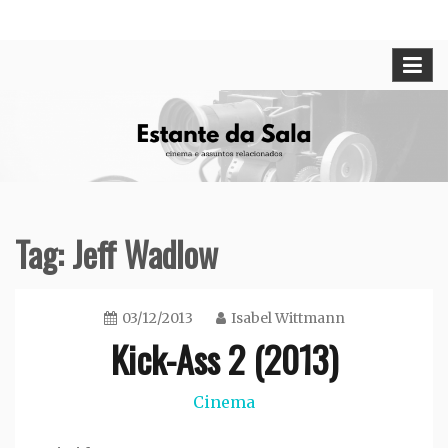
Skip
Cinema e assuntos relacionados
Estante da Sala
to
content
Tag:
Jeff Wadlow
03/12/2013
Isabel Wittmann
Kick-Ass 2 (2013)
Cinema