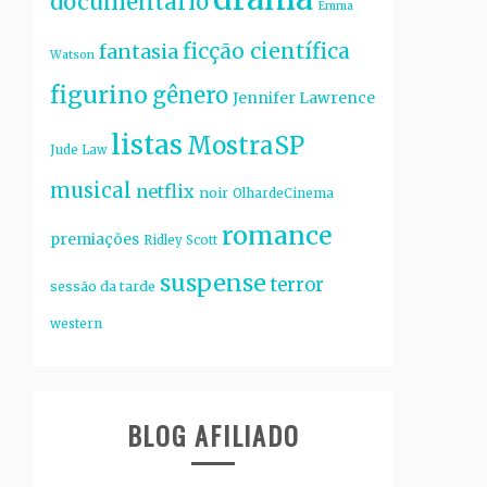
documentário
Emma
ficção científica
fantasia
Watson
figurino
gênero
Jennifer Lawrence
listas
MostraSP
Jude Law
musical
netflix
noir
OlhardeCinema
romance
premiações
Ridley Scott
suspense
terror
sessão da tarde
western
BLOG AFILIADO