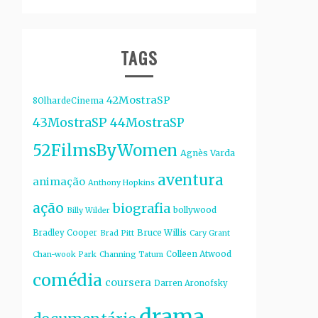
TAGS
42MostraSP
8OlhardeCinema
43MostraSP
44MostraSP
52FilmsByWomen
Agnès Varda
aventura
animação
Anthony Hopkins
ação
biografia
bollywood
Billy Wilder
Bruce Willis
Bradley Cooper
Brad Pitt
Cary Grant
Colleen Atwood
Chan-wook Park
Channing Tatum
comédia
coursera
Darren Aronofsky
drama