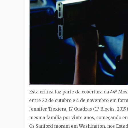
Esta crítica faz parte da cobertura da 44ª Mo
entre 22 de outubro e 4 de novembro em forma
Jennifer Tiexiera, 17 Quadras (17 Blocks, 2
mesma família por vinte anos, começando em 
Os Sanford moram em Washington, nos Estados