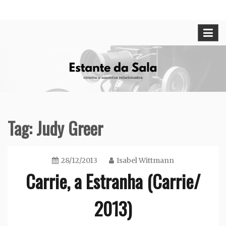
Skip
Cinema e assuntos relacionados
Estante da Sala
to
content
Tag:
Judy Greer
28/12/2013
Isabel Wittmann
Carrie, a Estranha (Carrie/
2013)