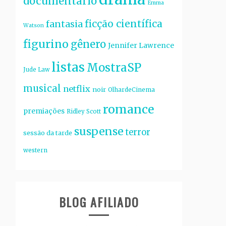
documentário
Emma
ficção científica
fantasia
Watson
figurino
gênero
Jennifer Lawrence
listas
MostraSP
Jude Law
musical
netflix
noir
OlhardeCinema
romance
premiações
Ridley Scott
suspense
terror
sessão da tarde
western
BLOG AFILIADO