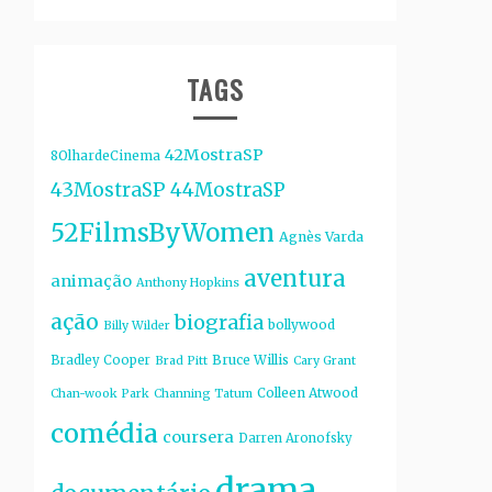
TAGS
42MostraSP
8OlhardeCinema
43MostraSP
44MostraSP
52FilmsByWomen
Agnès Varda
aventura
animação
Anthony Hopkins
ação
biografia
bollywood
Billy Wilder
Bruce Willis
Bradley Cooper
Brad Pitt
Cary Grant
Colleen Atwood
Chan-wook Park
Channing Tatum
comédia
coursera
Darren Aronofsky
drama