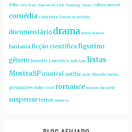
Willis
Colleen Atwood
Cary Grant
Chan-wook Park
Channing Tatum
comédia
coursera
Darren Aronofsky
drama
documentário
Emma Watson
figurino
ficção científica
fantasia
listas
gênero
Jennifer Lawrence
Jude Law
MostraSP
musical
netflix
noir
OlhardeCinema
romance
premiações
sessão da tarde
Ridley Scott
suspense
terror
western
BLOG AFILIADO