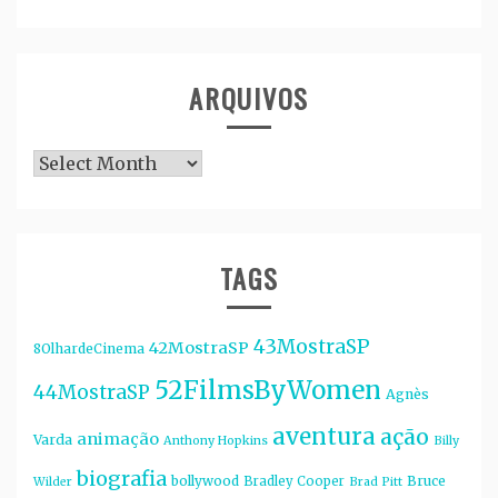
ARQUIVOS
Arquivos
TAGS
43MostraSP
42MostraSP
8OlhardeCinema
52FilmsByWomen
44MostraSP
Agnès
aventura
ação
animação
Varda
Anthony Hopkins
Billy
biografia
bollywood
Bruce
Bradley Cooper
Wilder
Brad Pitt