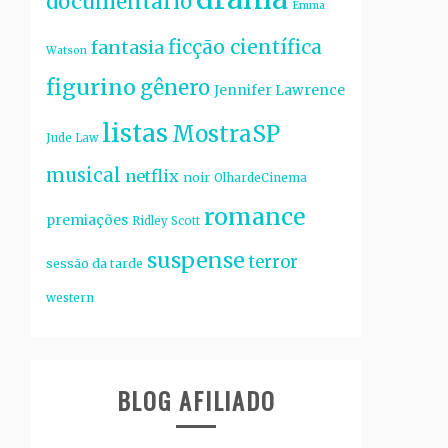
documentário
Emma
ficção científica
fantasia
Watson
figurino
gênero
Jennifer Lawrence
listas
MostraSP
Jude Law
musical
netflix
noir
OlhardeCinema
romance
premiações
Ridley Scott
suspense
terror
sessão da tarde
western
BLOG AFILIADO