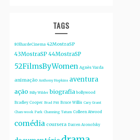
TAGS
42MostraSP
8OlhardeCinema
43MostraSP
44MostraSP
52FilmsByWomen
Agnès Varda
aventura
animação
Anthony Hopkins
ação
biografia
bollywood
Billy Wilder
Bruce Willis
Bradley Cooper
Brad Pitt
Cary Grant
Colleen Atwood
Chan-wook Park
Channing Tatum
comédia
coursera
Darren Aronofsky
drama