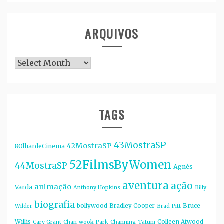
ARQUIVOS
Arquivos
TAGS
43MostraSP
42MostraSP
8OlhardeCinema
52FilmsByWomen
44MostraSP
Agnès
aventura
ação
animação
Varda
Anthony Hopkins
Billy
biografia
bollywood
Bruce
Bradley Cooper
Wilder
Brad Pitt
Willis
Colleen Atwood
Cary Grant
Chan-wook Park
Channing Tatum