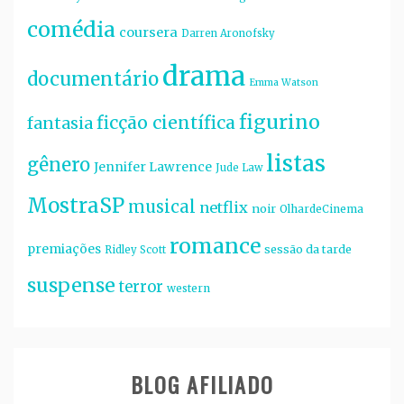
comédia
coursera
Darren Aronofsky
drama
documentário
Emma Watson
figurino
ficção científica
fantasia
listas
gênero
Jennifer Lawrence
Jude Law
MostraSP
musical
netflix
noir
OlhardeCinema
romance
premiações
sessão da tarde
Ridley Scott
suspense
terror
western
BLOG AFILIADO