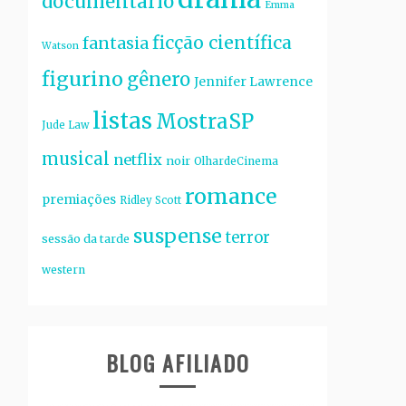
documentário
Emma
ficção científica
fantasia
Watson
figurino
gênero
Jennifer Lawrence
listas
MostraSP
Jude Law
musical
netflix
noir
OlhardeCinema
romance
premiações
Ridley Scott
suspense
terror
sessão da tarde
western
BLOG AFILIADO