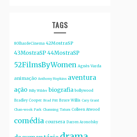
TAGS
42MostraSP
8OlhardeCinema
43MostraSP
44MostraSP
52FilmsByWomen
Agnès Varda
aventura
animação
Anthony Hopkins
ação
biografia
bollywood
Billy Wilder
Bruce Willis
Bradley Cooper
Brad Pitt
Cary Grant
Colleen Atwood
Chan-wook Park
Channing Tatum
comédia
coursera
Darren Aronofsky
drama