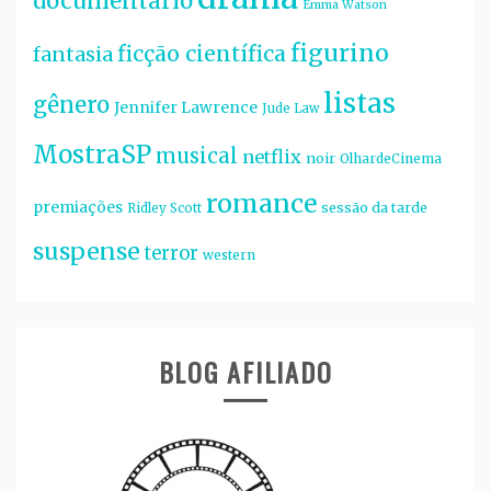
documentário
Emma Watson
figurino
ficção científica
fantasia
listas
gênero
Jennifer Lawrence
Jude Law
MostraSP
musical
netflix
noir
OlhardeCinema
romance
premiações
sessão da tarde
Ridley Scott
suspense
terror
western
BLOG AFILIADO