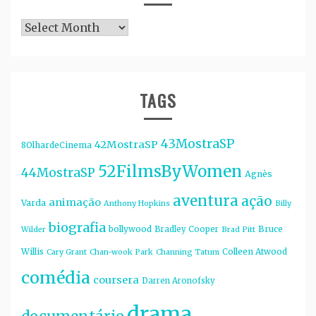
Arquivos
TAGS
43MostraSP
42MostraSP
8OlhardeCinema
52FilmsByWomen
44MostraSP
Agnès
aventura
ação
animação
Varda
Anthony Hopkins
Billy
biografia
bollywood
Bruce
Bradley Cooper
Wilder
Brad Pitt
Willis
Colleen Atwood
Cary Grant
Chan-wook Park
Channing Tatum
comédia
coursera
Darren Aronofsky
drama