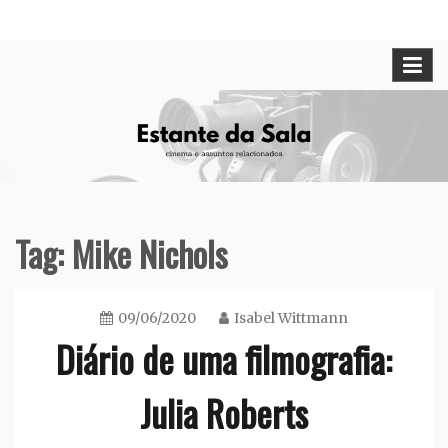
Skip
Cinema e assuntos relacionados
Estante da Sala
to
content
Tag:
Mike Nichols
09/06/2020
Isabel Wittmann
Diário de uma filmografia:
Julia Roberts