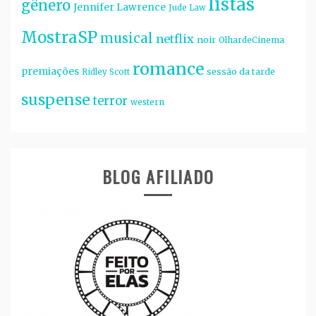
listas
gênero
Jennifer Lawrence
Jude Law
MostraSP
musical
netflix
noir
OlhardeCinema
romance
premiações
sessão da tarde
Ridley Scott
suspense
terror
western
BLOG AFILIADO