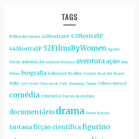
TAGS
43MostraSP
42MostraSP
8OlhardeCinema
52FilmsByWomen
44MostraSP
Agnès
aventura
ação
animação
Varda
Anthony Hopkins
Billy
biografia
bollywood
Bruce
Bradley Cooper
Wilder
Brad Pitt
Willis
Colleen Atwood
Cary Grant
Chan-wook Park
Channing Tatum
comédia
coursera
Darren Aronofsky
drama
documentário
Emma Watson
figurino
ficção científica
fantasia