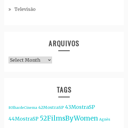
Televisão
ARQUIVOS
Arquivos
TAGS
43MostraSP
42MostraSP
8OlhardeCinema
52FilmsByWomen
44MostraSP
Agnès