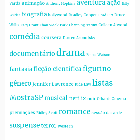
aventura
ação
animação
Varda
Anthony Hopkins
Billy
biografia
bollywood
Bruce
Bradley Cooper
Wilder
Brad Pitt
Willis
Colleen Atwood
Cary Grant
Chan-wook Park
Channing Tatum
comédia
coursera
Darren Aronofsky
drama
documentário
Emma Watson
figurino
ficção científica
fantasia
listas
gênero
Jennifer Lawrence
Jude Law
MostraSP
musical
netflix
noir
OlhardeCinema
romance
premiações
sessão da tarde
Ridley Scott
suspense
terror
western