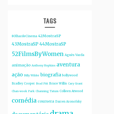
TAGS
42MostraSP
8OlhardeCinema
43MostraSP
44MostraSP
52FilmsByWomen
Agnès Varda
aventura
animação
Anthony Hopkins
ação
biografia
bollywood
Billy Wilder
Bruce Willis
Bradley Cooper
Brad Pitt
Cary Grant
Colleen Atwood
Chan-wook Park
Channing Tatum
comédia
coursera
Darren Aronofsky
drama