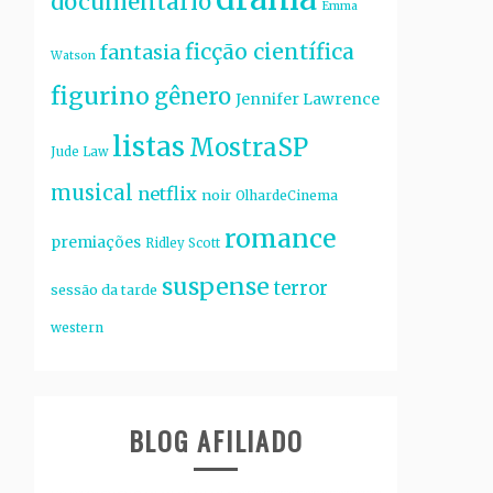
documentário
Emma
ficção científica
fantasia
Watson
figurino
gênero
Jennifer Lawrence
listas
MostraSP
Jude Law
musical
netflix
noir
OlhardeCinema
romance
premiações
Ridley Scott
suspense
terror
sessão da tarde
western
BLOG AFILIADO