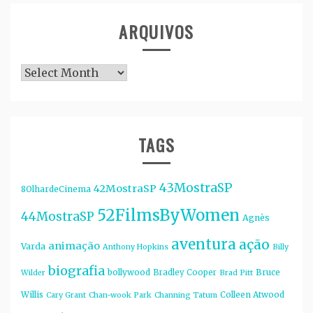
ARQUIVOS
Arquivos
TAGS
43MostraSP
42MostraSP
8OlhardeCinema
52FilmsByWomen
44MostraSP
Agnès
aventura
ação
animação
Varda
Anthony Hopkins
Billy
biografia
bollywood
Bruce
Bradley Cooper
Wilder
Brad Pitt
Willis
Colleen Atwood
Cary Grant
Chan-wook Park
Channing Tatum