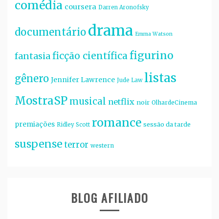
comédia
coursera
Darren Aronofsky
drama
documentário
Emma Watson
figurino
ficção científica
fantasia
listas
gênero
Jennifer Lawrence
Jude Law
MostraSP
musical
netflix
noir
OlhardeCinema
romance
premiações
sessão da tarde
Ridley Scott
suspense
terror
western
BLOG AFILIADO