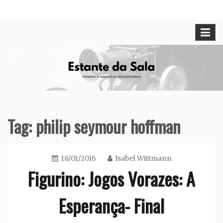
Skip
Cinema e assuntos relacionados
Estante da Sala
to
content
Tag:
philip seymour hoffman
18/01/2016
Isabel Wittmann
Figurino: Jogos Vorazes: A
Esperança- Final