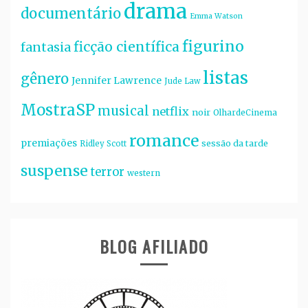
drama
documentário
Emma Watson
figurino
ficção científica
fantasia
listas
gênero
Jennifer Lawrence
Jude Law
MostraSP
musical
netflix
noir
OlhardeCinema
romance
premiações
sessão da tarde
Ridley Scott
suspense
terror
western
BLOG AFILIADO