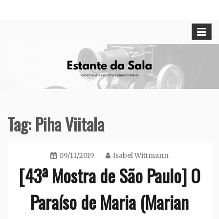
Skip
Cinema e assuntos relacionados
Estante da Sala
to
content
Tag:
Piha Viitala
09/11/2019
Isabel Wittmann
[43ª Mostra de São Paulo] O
Paraíso de Maria (Marian