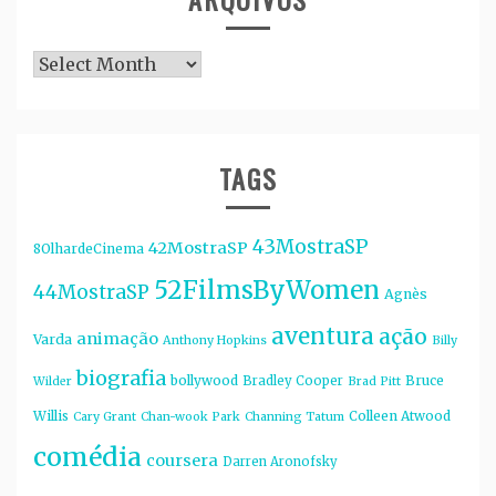
Arquivos
TAGS
43MostraSP
42MostraSP
8OlhardeCinema
52FilmsByWomen
44MostraSP
Agnès
aventura
ação
animação
Varda
Anthony Hopkins
Billy
biografia
bollywood
Bruce
Bradley Cooper
Wilder
Brad Pitt
Willis
Colleen Atwood
Cary Grant
Chan-wook Park
Channing Tatum
comédia
coursera
Darren Aronofsky