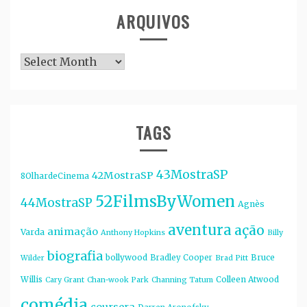
ARQUIVOS
Arquivos
TAGS
43MostraSP
42MostraSP
8OlhardeCinema
52FilmsByWomen
44MostraSP
Agnès
aventura
ação
animação
Varda
Anthony Hopkins
Billy
biografia
bollywood
Bruce
Bradley Cooper
Wilder
Brad Pitt
Willis
Colleen Atwood
Cary Grant
Chan-wook Park
Channing Tatum
comédia