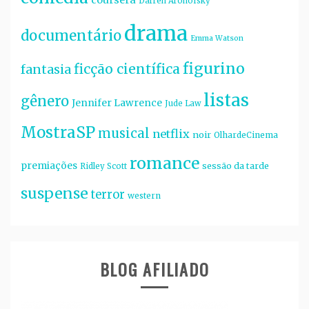
coursera
Darren Aronofsky
drama
documentário
Emma Watson
figurino
ficção científica
fantasia
listas
gênero
Jennifer Lawrence
Jude Law
MostraSP
musical
netflix
noir
OlhardeCinema
romance
premiações
sessão da tarde
Ridley Scott
suspense
terror
western
BLOG AFILIADO