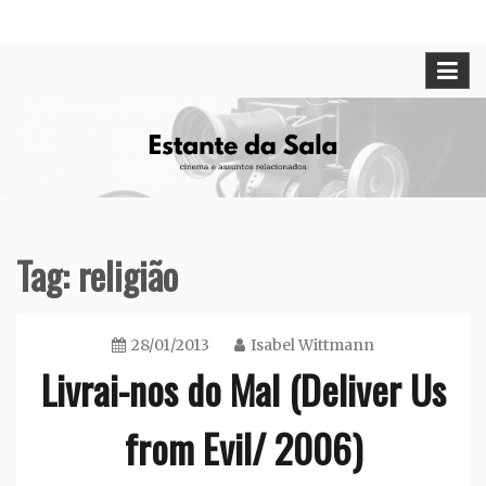
Skip
Cinema e assuntos relacionados
Estante da Sala
to
content
Tag:
religião
28/01/2013
Isabel Wittmann
Livrai-nos do Mal (Deliver Us
from Evil/ 2006)