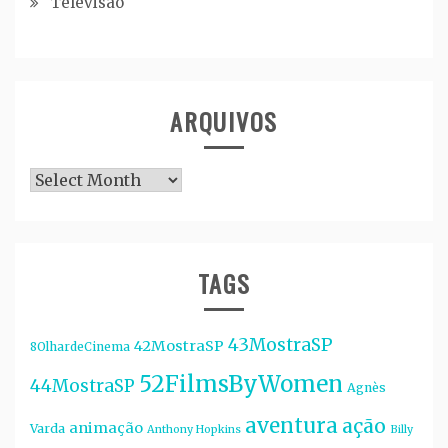
Televisão
ARQUIVOS
Arquivos
TAGS
43MostraSP
42MostraSP
8OlhardeCinema
52FilmsByWomen
44MostraSP
Agnès
aventura
ação
animação
Varda
Anthony Hopkins
Billy