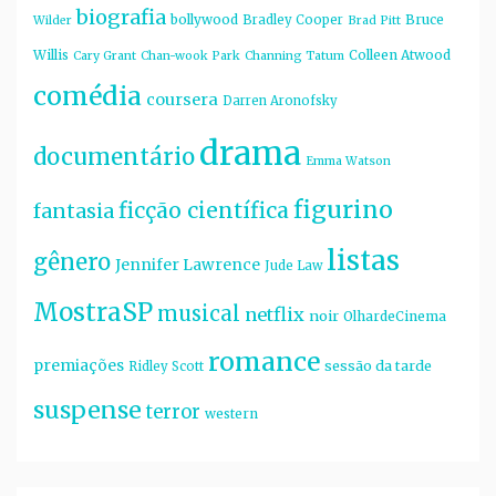
biografia
bollywood
Bruce
Bradley Cooper
Wilder
Brad Pitt
Willis
Colleen Atwood
Cary Grant
Chan-wook Park
Channing Tatum
comédia
coursera
Darren Aronofsky
drama
documentário
Emma Watson
figurino
ficção científica
fantasia
listas
gênero
Jennifer Lawrence
Jude Law
MostraSP
musical
netflix
noir
OlhardeCinema
romance
premiações
sessão da tarde
Ridley Scott
suspense
terror
western