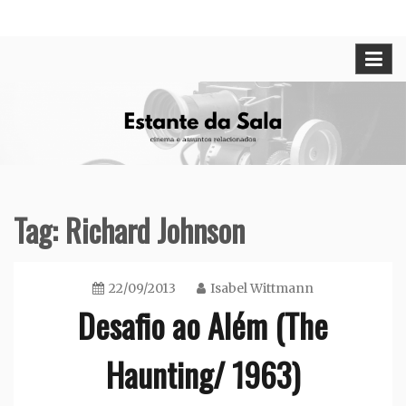
Skip
Cinema e assuntos relacionados
Estante da Sala
to
content
Tag:
Richard Johnson
22/09/2013
Isabel Wittmann
Desafio ao Além (The
Haunting/ 1963)