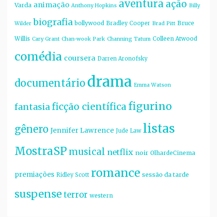
aventura
ação
animação
Varda
Anthony Hopkins
Billy
biografia
bollywood
Bruce
Bradley Cooper
Wilder
Brad Pitt
Willis
Colleen Atwood
Cary Grant
Chan-wook Park
Channing Tatum
comédia
coursera
Darren Aronofsky
drama
documentário
Emma Watson
figurino
ficção científica
fantasia
listas
gênero
Jennifer Lawrence
Jude Law
MostraSP
musical
netflix
noir
OlhardeCinema
romance
premiações
sessão da tarde
Ridley Scott
suspense
terror
western