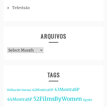
Televisão
ARQUIVOS
Arquivos
TAGS
43MostraSP
42MostraSP
8OlhardeCinema
52FilmsByWomen
44MostraSP
Agnès