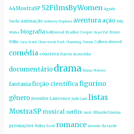
52FilmsByWomen
44MostraSP
Agnès
aventura
ação
animação
Varda
Anthony Hopkins
Billy
biografia
bollywood
Bruce
Bradley Cooper
Wilder
Brad Pitt
Willis
Colleen Atwood
Cary Grant
Chan-wook Park
Channing Tatum
comédia
coursera
Darren Aronofsky
drama
documentário
Emma Watson
figurino
ficção científica
fantasia
listas
gênero
Jennifer Lawrence
Jude Law
MostraSP
musical
netflix
noir
OlhardeCinema
romance
premiações
sessão da tarde
Ridley Scott