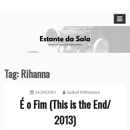
Skip
Cinema e assuntos relacionados
Estante da Sala
to
content
Tag:
Rihanna
24/10/2013
Isabel Wittmann
É o Fim (This is the End/
2013)