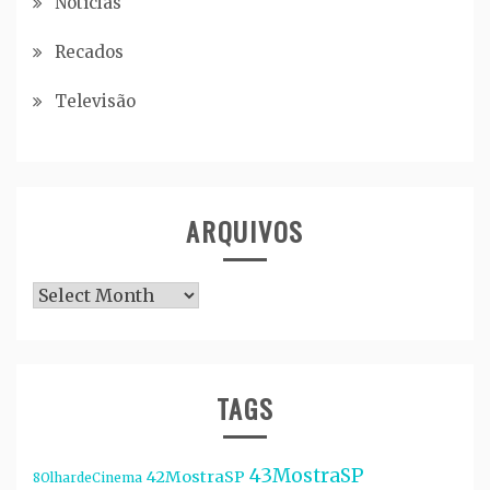
Notícias
Recados
Televisão
ARQUIVOS
Arquivos
TAGS
43MostraSP
42MostraSP
8OlhardeCinema