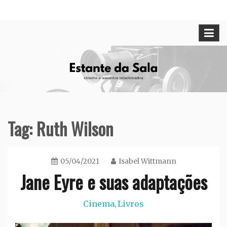
Skip
Cinema e assuntos relacionados
Estante da Sala
to
content
Tag:
Ruth Wilson
05/04/2021
Isabel Wittmann
Jane Eyre e suas adaptações
Cinema
Livros
,