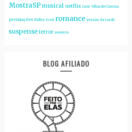
MostraSP
musical
netflix
noir
OlhardeCinema
romance
premiações
sessão da tarde
Ridley Scott
suspense
terror
western
BLOG AFILIADO