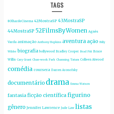
TAGS
43MostraSP
42MostraSP
8OlhardeCinema
52FilmsByWomen
44MostraSP
Agnès
aventura
ação
animação
Varda
Anthony Hopkins
Billy
biografia
bollywood
Bruce
Bradley Cooper
Wilder
Brad Pitt
Willis
Colleen Atwood
Cary Grant
Chan-wook Park
Channing Tatum
comédia
coursera
Darren Aronofsky
drama
documentário
Emma Watson
figurino
ficção científica
fantasia
listas
gênero
Jennifer Lawrence
Jude Law