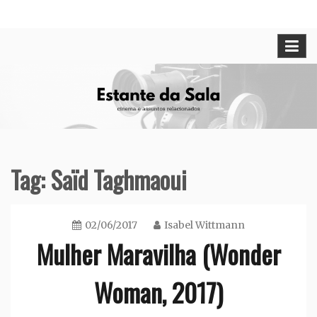
Skip
Cinema e assuntos relacionados
Estante da Sala
to
content
Tag:
Saïd Taghmaoui
02/06/2017
Isabel Wittmann
Mulher Maravilha (Wonder
Woman, 2017)