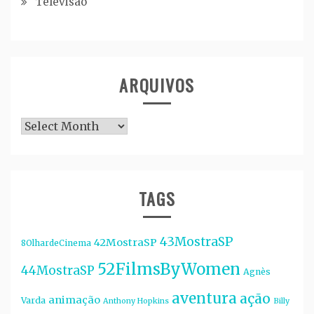
Televisão
ARQUIVOS
Arquivos
TAGS
43MostraSP
42MostraSP
8OlhardeCinema
52FilmsByWomen
44MostraSP
Agnès
aventura
ação
animação
Varda
Anthony Hopkins
Billy