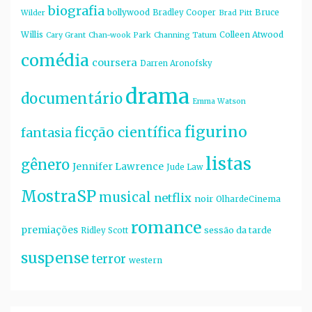
biografia
bollywood
Bruce
Bradley Cooper
Wilder
Brad Pitt
Willis
Colleen Atwood
Cary Grant
Chan-wook Park
Channing Tatum
comédia
coursera
Darren Aronofsky
drama
documentário
Emma Watson
figurino
ficção científica
fantasia
listas
gênero
Jennifer Lawrence
Jude Law
MostraSP
musical
netflix
noir
OlhardeCinema
romance
premiações
sessão da tarde
Ridley Scott
suspense
terror
western