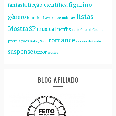
figurino
ficção científica
fantasia
listas
gênero
Jennifer Lawrence
Jude Law
MostraSP
musical
netflix
noir
OlhardeCinema
romance
premiações
sessão da tarde
Ridley Scott
suspense
terror
western
BLOG AFILIADO