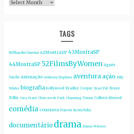
Arquivos
TAGS
43MostraSP
42MostraSP
8OlhardeCinema
52FilmsByWomen
44MostraSP
Agnès
aventura
ação
animação
Varda
Anthony Hopkins
Billy
biografia
bollywood
Bruce
Bradley Cooper
Wilder
Brad Pitt
Willis
Colleen Atwood
Cary Grant
Chan-wook Park
Channing Tatum
comédia
coursera
Darren Aronofsky
drama
documentário
Emma Watson