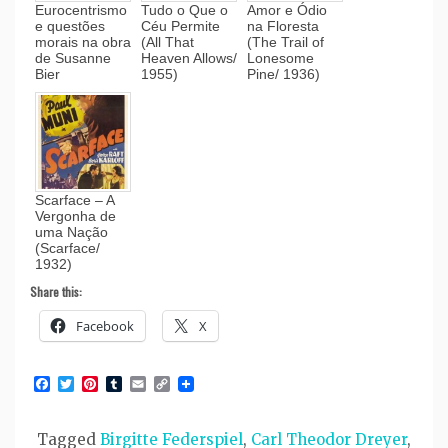
Eurocentrismo
Tudo o Que o
Amor e Ódio
e questões
Céu Permite
na Floresta
morais na obra
(All That
(The Trail of
de Susanne
Heaven Allows/
Lonesome
Bier
1955)
Pine/ 1936)
Scarface – A
Vergonha de
uma Nação
(Scarface/
1932)
Share this:
Facebook
X
Facebook
Twitter
Pinterest
Tumblr
Email
Copy
Link
Tagged
Birgitte Federspiel
,
Carl Theodor Dreyer
,