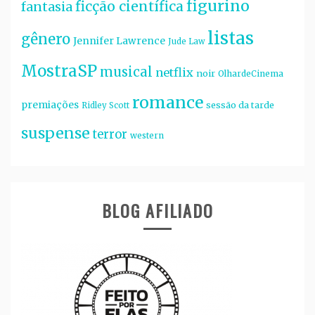
figurino
ficção científica
fantasia
listas
gênero
Jennifer Lawrence
Jude Law
MostraSP
musical
netflix
noir
OlhardeCinema
romance
premiações
sessão da tarde
Ridley Scott
suspense
terror
western
BLOG AFILIADO