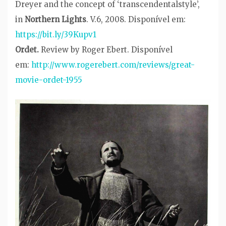
Dreyer and the concept of ‘transcendentalstyle’,
in
Northern Lights
. V.6, 2008. Disponível em:
https://bit.ly/39Kupv1
Ordet.
Review by Roger Ebert.
Disponível
em:
http://www.rogerebert.com/reviews/great-
movie-ordet-1955