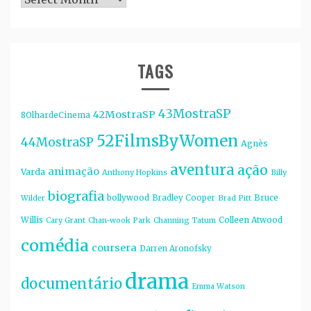
TAGS
43MostraSP
42MostraSP
8OlhardeCinema
52FilmsByWomen
44MostraSP
Agnès
aventura
ação
animação
Varda
Anthony Hopkins
Billy
biografia
bollywood
Bruce
Bradley Cooper
Wilder
Brad Pitt
Willis
Colleen Atwood
Cary Grant
Chan-wook Park
Channing Tatum
comédia
coursera
Darren Aronofsky
drama
documentário
Emma Watson