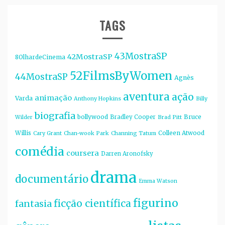
TAGS
43MostraSP
42MostraSP
8OlhardeCinema
52FilmsByWomen
44MostraSP
Agnès
aventura
ação
animação
Varda
Anthony Hopkins
Billy
biografia
bollywood
Bruce
Bradley Cooper
Wilder
Brad Pitt
Willis
Colleen Atwood
Cary Grant
Chan-wook Park
Channing Tatum
comédia
coursera
Darren Aronofsky
drama
documentário
Emma Watson
figurino
ficção científica
fantasia