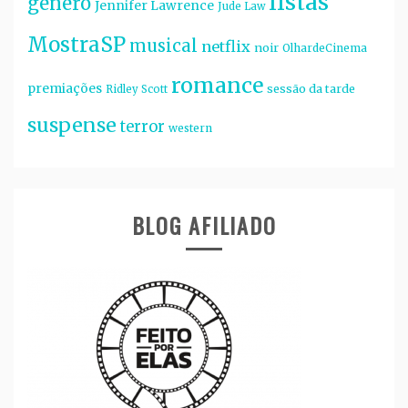
listas
gênero
Jennifer Lawrence
Jude Law
MostraSP
musical
netflix
noir
OlhardeCinema
romance
premiações
sessão da tarde
Ridley Scott
suspense
terror
western
BLOG AFILIADO