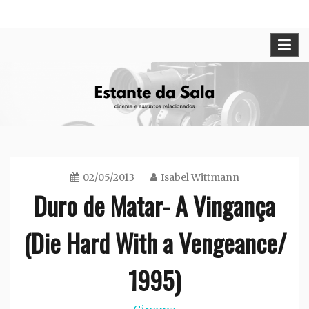
Skip
Cinema e assuntos relacionados
Estante da Sala
to
content
02/05/2013
Isabel Wittmann
Duro de Matar- A Vingança
(Die Hard With a Vengeance/
1995)