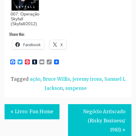
007: Operação
Skyfall
(Skyfall/2012)
Share this:
Facebook
X
Facebook
Twitter
Pinterest
Tumblr
Email
Copy
Link
Tagged
ação
,
Bruce Willis
,
jeremy irons
,
Samuel L
Jackson
,
suspense
Post
Livro: Fun Home
Negócio Arriscado
navigation
(Risky Business/
1983)