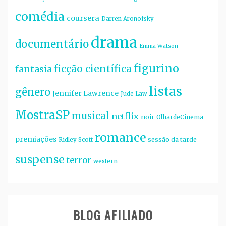
comédia
coursera
Darren Aronofsky
drama
documentário
Emma Watson
figurino
ficção científica
fantasia
listas
gênero
Jennifer Lawrence
Jude Law
MostraSP
musical
netflix
noir
OlhardeCinema
romance
premiações
sessão da tarde
Ridley Scott
suspense
terror
western
BLOG AFILIADO