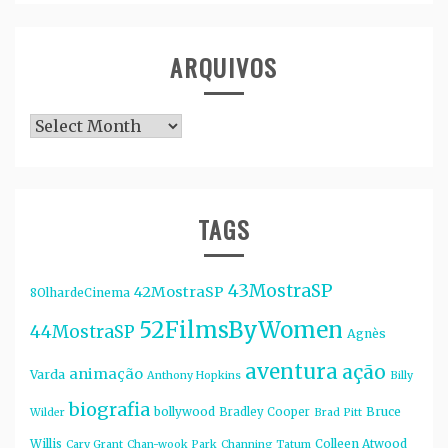
ARQUIVOS
Arquivos
TAGS
43MostraSP
42MostraSP
8OlhardeCinema
52FilmsByWomen
44MostraSP
Agnès
aventura
ação
animação
Varda
Anthony Hopkins
Billy
biografia
bollywood
Bruce
Bradley Cooper
Wilder
Brad Pitt
Willis
Colleen Atwood
Cary Grant
Chan-wook Park
Channing Tatum