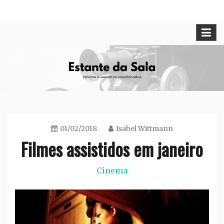
Skip
Cinema e assuntos relacionados
Estante da Sala
to
content
01/02/2018
Isabel Wittmann
Filmes assistidos em janeiro
Cinema