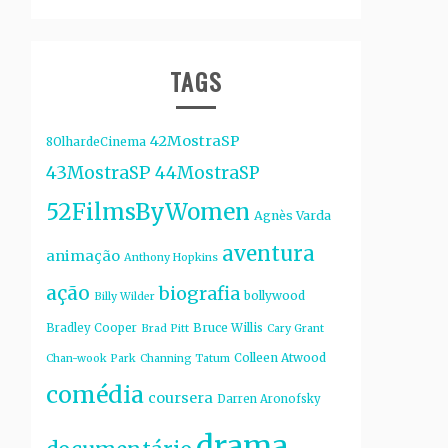
TAGS
42MostraSP
8OlhardeCinema
43MostraSP
44MostraSP
52FilmsByWomen
Agnès Varda
aventura
animação
Anthony Hopkins
ação
biografia
bollywood
Billy Wilder
Bruce Willis
Bradley Cooper
Brad Pitt
Cary Grant
Colleen Atwood
Chan-wook Park
Channing Tatum
comédia
coursera
Darren Aronofsky
drama