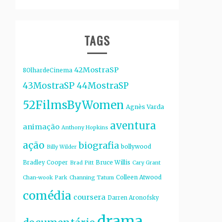
TAGS
42MostraSP
8OlhardeCinema
43MostraSP
44MostraSP
52FilmsByWomen
Agnès Varda
aventura
animação
Anthony Hopkins
ação
biografia
bollywood
Billy Wilder
Bruce Willis
Bradley Cooper
Brad Pitt
Cary Grant
Colleen Atwood
Chan-wook Park
Channing Tatum
comédia
coursera
Darren Aronofsky
drama