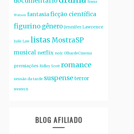
documentário
Emma
ficção científica
fantasia
Watson
figurino
gênero
Jennifer Lawrence
listas
MostraSP
Jude Law
musical
netflix
noir
OlhardeCinema
romance
premiações
Ridley Scott
suspense
terror
sessão da tarde
western
BLOG AFILIADO