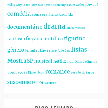
Willis
Colleen Atwood
Cary Grant
Chan-wook Park
Channing Tatum
comédia
coursera
Darren Aronofsky
drama
documentário
Emma Watson
figurino
ficção científica
fantasia
listas
gênero
Jennifer Lawrence
Jude Law
MostraSP
musical
netflix
noir
OlhardeCinema
romance
premiações
sessão da tarde
Ridley Scott
suspense
terror
western