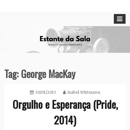
Skip
Cinema e assuntos relacionados
Estante da Sala
to
content
Tag:
George MacKay
30/01/2015
Isabel Wittmann
Orgulho e Esperança (Pride,
2014)