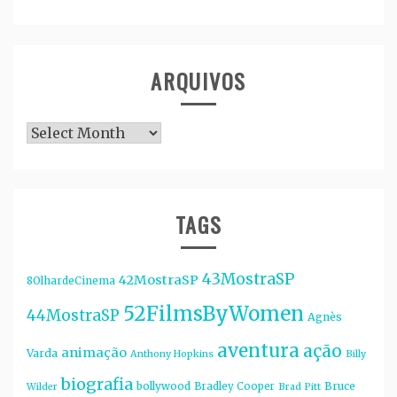
ARQUIVOS
Arquivos
TAGS
43MostraSP
42MostraSP
8OlhardeCinema
52FilmsByWomen
44MostraSP
Agnès
aventura
ação
animação
Varda
Anthony Hopkins
Billy
biografia
bollywood
Bruce
Bradley Cooper
Wilder
Brad Pitt