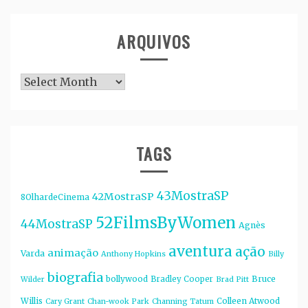
ARQUIVOS
Arquivos
TAGS
43MostraSP
42MostraSP
8OlhardeCinema
52FilmsByWomen
44MostraSP
Agnès
aventura
ação
animação
Varda
Anthony Hopkins
Billy
biografia
bollywood
Bruce
Bradley Cooper
Wilder
Brad Pitt
Willis
Colleen Atwood
Cary Grant
Chan-wook Park
Channing Tatum