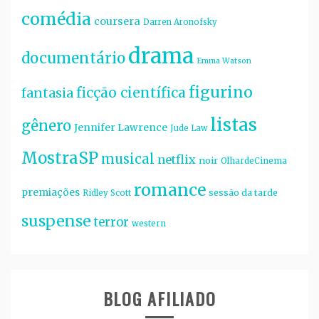
comédia
coursera
Darren Aronofsky
drama
documentário
Emma Watson
figurino
ficção científica
fantasia
listas
gênero
Jennifer Lawrence
Jude Law
MostraSP
musical
netflix
noir
OlhardeCinema
romance
premiações
sessão da tarde
Ridley Scott
suspense
terror
western
BLOG AFILIADO