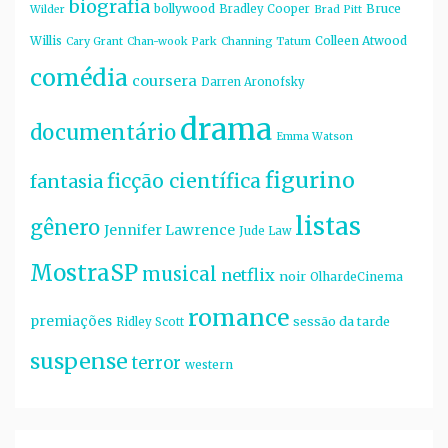
biografia
bollywood
Bruce
Bradley Cooper
Wilder
Brad Pitt
Willis
Colleen Atwood
Cary Grant
Chan-wook Park
Channing Tatum
comédia
coursera
Darren Aronofsky
drama
documentário
Emma Watson
figurino
ficção científica
fantasia
listas
gênero
Jennifer Lawrence
Jude Law
MostraSP
musical
netflix
noir
OlhardeCinema
romance
premiações
sessão da tarde
Ridley Scott
suspense
terror
western