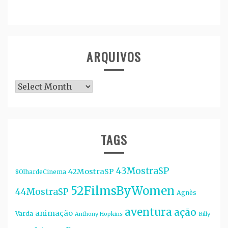
ARQUIVOS
Arquivos
TAGS
43MostraSP
42MostraSP
8OlhardeCinema
52FilmsByWomen
44MostraSP
Agnès
aventura
ação
animação
Varda
Anthony Hopkins
Billy