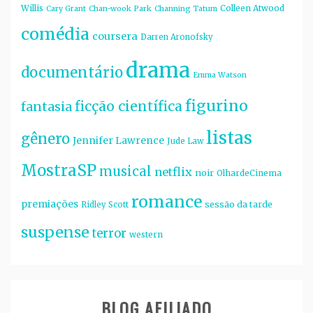
Willis
Colleen Atwood
Cary Grant
Chan-wook Park
Channing Tatum
comédia
coursera
Darren Aronofsky
drama
documentário
Emma Watson
figurino
ficção científica
fantasia
listas
gênero
Jennifer Lawrence
Jude Law
MostraSP
musical
netflix
noir
OlhardeCinema
romance
premiações
sessão da tarde
Ridley Scott
suspense
terror
western
BLOG AFILIADO