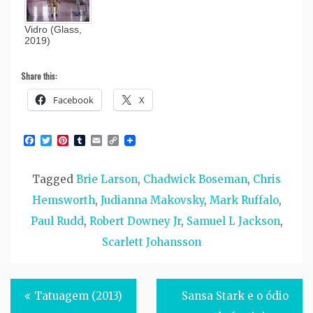
Vidro (Glass,
2019)
Share this:
Facebook
X
Facebook
Twitter
Pinterest
Tumblr
Email
Copy
Link
Tagged
Brie Larson
,
Chadwick Boseman
,
Chris
Hemsworth
,
Judianna Makovsky
,
Mark Ruffalo
,
Paul Rudd
,
Robert Downey Jr
,
Samuel L Jackson
,
Scarlett Johansson
Post
Tatuagem (2013)
Sansa Stark e o ódio