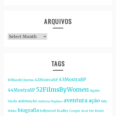
ARQUIVOS
Arquivos
TAGS
43MostraSP
42MostraSP
8OlhardeCinema
52FilmsByWomen
44MostraSP
Agnès
aventura
ação
animação
Varda
Anthony Hopkins
Billy
biografia
bollywood
Bruce
Bradley Cooper
Wilder
Brad Pitt