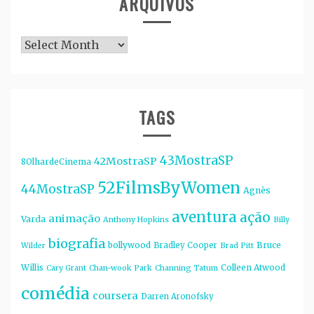
ARQUIVOS
Arquivos
TAGS
43MostraSP
42MostraSP
8OlhardeCinema
52FilmsByWomen
44MostraSP
Agnès
aventura
ação
animação
Varda
Anthony Hopkins
Billy
biografia
bollywood
Bruce
Bradley Cooper
Wilder
Brad Pitt
Willis
Colleen Atwood
Cary Grant
Chan-wook Park
Channing Tatum
comédia
coursera
Darren Aronofsky