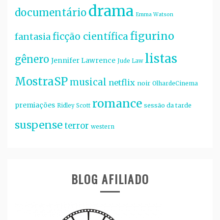
drama
documentário
Emma Watson
figurino
ficção científica
fantasia
listas
gênero
Jennifer Lawrence
Jude Law
MostraSP
musical
netflix
noir
OlhardeCinema
romance
premiações
sessão da tarde
Ridley Scott
suspense
terror
western
BLOG AFILIADO