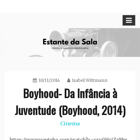
Skip
Cinema e assuntos relacionados
Estante da Sala
to
content
10/11/2014
Isabel Wittmann
Boyhood- Da Infância à
Juventude (Boyhood, 2014)
Cinema
https://www.youtube.com/watch?v=vsv0HsiZzMw