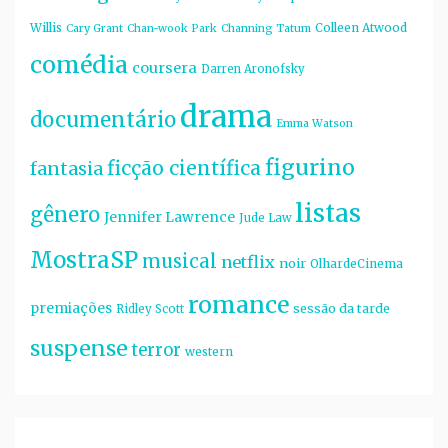
Willis
Colleen Atwood
Cary Grant
Chan-wook Park
Channing Tatum
comédia
coursera
Darren Aronofsky
drama
documentário
Emma Watson
figurino
ficção científica
fantasia
listas
gênero
Jennifer Lawrence
Jude Law
MostraSP
musical
netflix
noir
OlhardeCinema
romance
premiações
sessão da tarde
Ridley Scott
suspense
terror
western