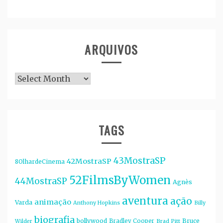
ARQUIVOS
Arquivos
TAGS
43MostraSP
42MostraSP
8OlhardeCinema
52FilmsByWomen
44MostraSP
Agnès
aventura
ação
animação
Varda
Anthony Hopkins
Billy
biografia
bollywood
Bruce
Bradley Cooper
Wilder
Brad Pitt