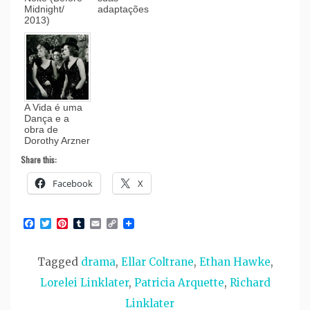
Midnight/
adaptações
2013)
A Vida é uma
Dança e a
obra de
Dorothy Arzner
Share this:
Facebook
X
Facebook
Twitter
Pinterest
Tumblr
Email
Copy
Link
Tagged
drama
,
Ellar Coltrane
,
Ethan Hawke
,
Lorelei Linklater
,
Patricia Arquette
,
Richard
Linklater