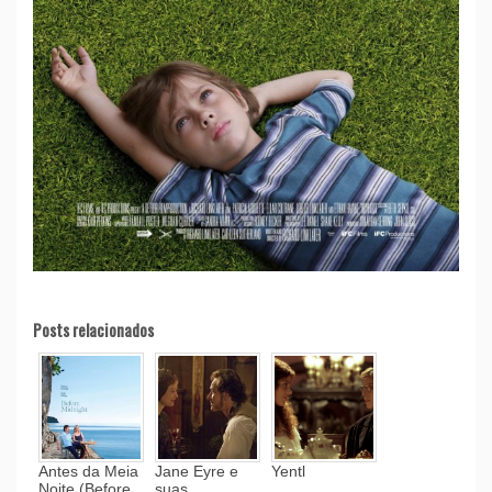
Posts relacionados
Antes da Meia
Jane Eyre e
Yentl
Noite (Before
suas