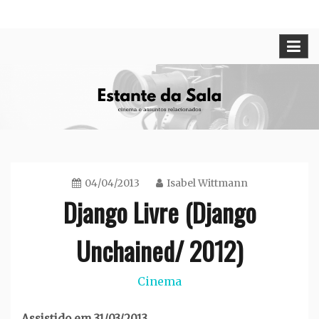
Skip
Cinema e assuntos relacionados
Estante da Sala
to
content
04/04/2013
Isabel Wittmann
Django Livre (Django
Unchained/ 2012)
Cinema
Assistido em 31/03/2013