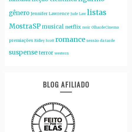
listas
gênero
Jennifer Lawrence
Jude Law
MostraSP
musical
netflix
noir
OlhardeCinema
romance
premiações
sessão da tarde
Ridley Scott
suspense
terror
western
BLOG AFILIADO