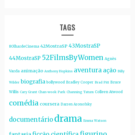
TAGS
43MostraSP
42MostraSP
8OlhardeCinema
52FilmsByWomen
44MostraSP
Agnès
aventura
ação
animação
Varda
Anthony Hopkins
Billy
biografia
bollywood
Bruce
Bradley Cooper
Wilder
Brad Pitt
Willis
Colleen Atwood
Cary Grant
Chan-wook Park
Channing Tatum
comédia
coursera
Darren Aronofsky
drama
documentário
Emma Watson
figurino
ficção científica
fantasia