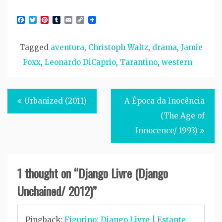
Facebook
Twitter
Pinterest
Tumblr
Email
Copy
Link
Tagged
aventura
,
Christoph Waltz
,
drama
,
Jamie
Foxx
,
Leonardo DiCaprio
,
Tarantino
,
western
Post
Urbanized (2011)
A Época da Inocência
navigation
(The Age of
Innocence/ 1993)
1 thought on “
Django Livre (Django
Unchained/ 2012)
”
Pingback:
Figurino: Django Livre | Estante