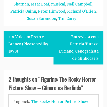
Sharnan
,
Meat Loaf
,
musical
,
Nell Campbell
,
Patricia Quinn
,
Peter Hinwood
,
Richard O'Brien
,
Susan Sarandon
,
Tim Curry
Post
A Vida em Preto e
Entrevista com
navigation
Branco (Pleasantville/
Patricia Turazzi
1998)
Luciano, Cenografista
de Minhocas
2 thoughts on “
Figurino: The Rocky Horror
Picture Show – Gênero na Berlinda
”
Pingback:
The Rocky Horror Picture Show