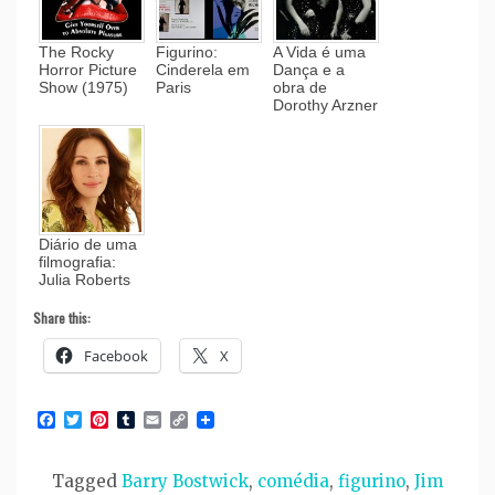
The Rocky
Figurino:
A Vida é uma
Horror Picture
Cinderela em
Dança e a
Show (1975)
Paris
obra de
Dorothy Arzner
Diário de uma
filmografia:
Julia Roberts
Share this:
Facebook
X
Facebook
Twitter
Pinterest
Tumblr
Email
Copy
Link
Tagged
Barry Bostwick
,
comédia
,
figurino
,
Jim