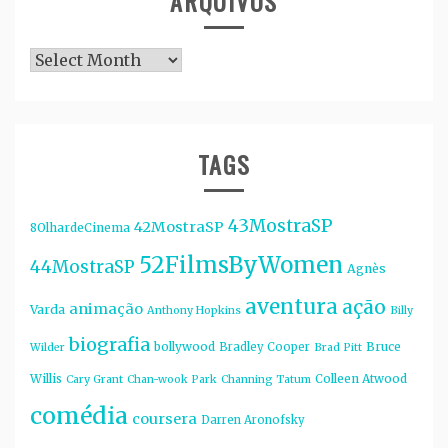
ARQUIVOS
Arquivos
TAGS
43MostraSP
42MostraSP
8OlhardeCinema
52FilmsByWomen
44MostraSP
Agnès
aventura
ação
animação
Varda
Anthony Hopkins
Billy
biografia
bollywood
Bruce
Bradley Cooper
Wilder
Brad Pitt
Willis
Colleen Atwood
Cary Grant
Chan-wook Park
Channing Tatum
comédia
coursera
Darren Aronofsky