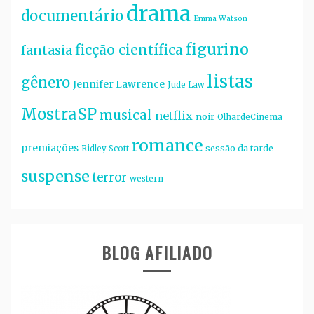
drama
documentário
Emma Watson
figurino
ficção científica
fantasia
listas
gênero
Jennifer Lawrence
Jude Law
MostraSP
musical
netflix
noir
OlhardeCinema
romance
premiações
sessão da tarde
Ridley Scott
suspense
terror
western
BLOG AFILIADO