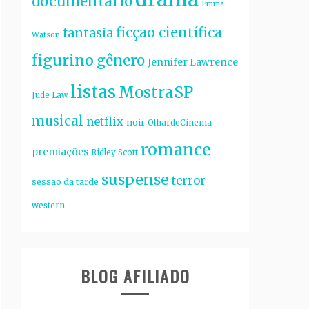
documentário
Emma
ficção científica
fantasia
Watson
figurino
gênero
Jennifer Lawrence
listas
MostraSP
Jude Law
musical
netflix
noir
OlhardeCinema
romance
premiações
Ridley Scott
suspense
terror
sessão da tarde
western
BLOG AFILIADO