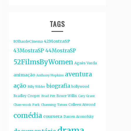
TAGS
42MostraSP
8OlhardeCinema
43MostraSP
44MostraSP
52FilmsByWomen
Agnès Varda
aventura
animação
Anthony Hopkins
ação
biografia
bollywood
Billy Wilder
Bruce Willis
Bradley Cooper
Brad Pitt
Cary Grant
Colleen Atwood
Chan-wook Park
Channing Tatum
comédia
coursera
Darren Aronofsky
drama