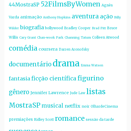
52FilmsByWomen
44MostraSP
Agnès
aventura
ação
animação
Varda
Anthony Hopkins
Billy
biografia
bollywood
Bruce
Bradley Cooper
Wilder
Brad Pitt
Willis
Colleen Atwood
Cary Grant
Chan-wook Park
Channing Tatum
comédia
coursera
Darren Aronofsky
drama
documentário
Emma Watson
figurino
ficção científica
fantasia
listas
gênero
Jennifer Lawrence
Jude Law
MostraSP
musical
netflix
noir
OlhardeCinema
romance
premiações
sessão da tarde
Ridley Scott