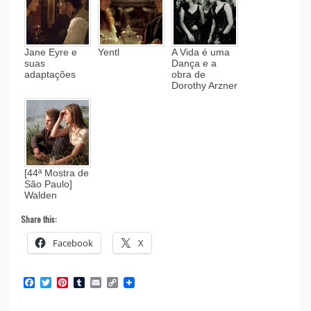
Jane Eyre e
Yentl
A Vida é uma
suas
Dança e a
adaptações
obra de
Dorothy Arzner
[44ª Mostra de
São Paulo]
Walden
Share this:
Facebook
X
Facebook
Twitter
Pinterest
Tumblr
Email
Copy
Link