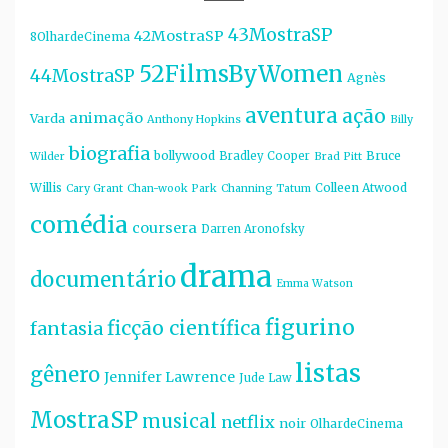
43MostraSP
42MostraSP
8OlhardeCinema
52FilmsByWomen
44MostraSP
Agnès
aventura
ação
animação
Varda
Anthony Hopkins
Billy
biografia
bollywood
Bruce
Bradley Cooper
Wilder
Brad Pitt
Willis
Colleen Atwood
Cary Grant
Chan-wook Park
Channing Tatum
comédia
coursera
Darren Aronofsky
drama
documentário
Emma Watson
figurino
ficção científica
fantasia
listas
gênero
Jennifer Lawrence
Jude Law
MostraSP
musical
netflix
noir
OlhardeCinema