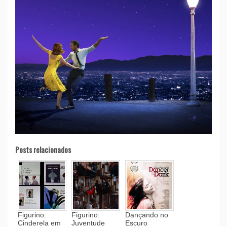
Posts relacionados
Figurino:
Figurino:
Dançando no
Cinderela em
Juventude
Escuro