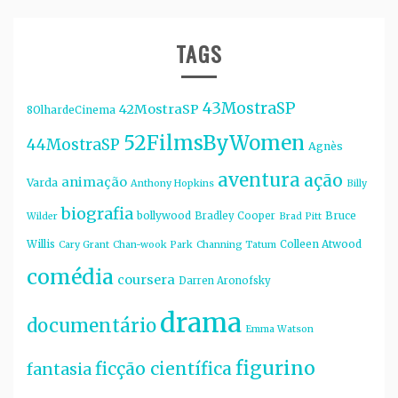
TAGS
43MostraSP
42MostraSP
8OlhardeCinema
52FilmsByWomen
44MostraSP
Agnès
aventura
ação
animação
Varda
Anthony Hopkins
Billy
biografia
bollywood
Bruce
Bradley Cooper
Wilder
Brad Pitt
Willis
Colleen Atwood
Cary Grant
Chan-wook Park
Channing Tatum
comédia
coursera
Darren Aronofsky
drama
documentário
Emma Watson
figurino
ficção científica
fantasia