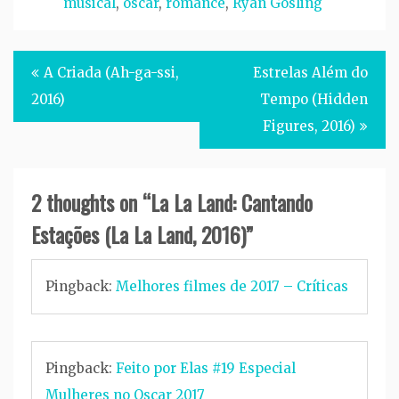
musical
,
oscar
,
romance
,
Ryan Gosling
Post
A Criada (Ah-ga-ssi,
Estrelas Além do
navigation
2016)
Tempo (Hidden
Figures, 2016)
2 thoughts on “
La La Land: Cantando
Estações (La La Land, 2016)
”
Pingback:
Melhores filmes de 2017 – Críticas
Pingback:
Feito por Elas #19 Especial
Mulheres no Oscar 2017