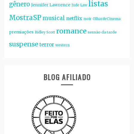
listas
gênero
Jennifer Lawrence
Jude Law
MostraSP
musical
netflix
noir
OlhardeCinema
romance
premiações
sessão da tarde
Ridley Scott
suspense
terror
western
BLOG AFILIADO