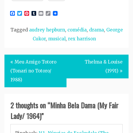
Facebook
Twitter
Pinterest
Tumblr
Email
Copy
Link
Tagged
audrey hepburn
,
comédia
,
drama
,
George
Cukor
,
musical
,
rex harrison
Post
Meu Amigo Totoro
Thelma & Louise
navigation
(Tonari no Totoro/
(1991)
1988)
2 thoughts on “
Minha Bela Dama (My Fair
Lady/ 1964)
”