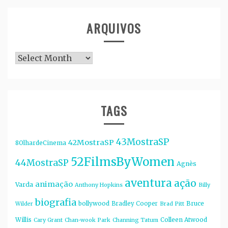
ARQUIVOS
Arquivos
TAGS
43MostraSP
42MostraSP
8OlhardeCinema
52FilmsByWomen
44MostraSP
Agnès
aventura
ação
animação
Varda
Anthony Hopkins
Billy
biografia
bollywood
Bruce
Bradley Cooper
Wilder
Brad Pitt
Willis
Colleen Atwood
Cary Grant
Chan-wook Park
Channing Tatum