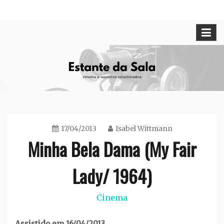
Skip
Cinema e assuntos relacionados
Estante da Sala
to
content
17/04/2013
Isabel Wittmann
Minha Bela Dama (My Fair
Lady/ 1964)
Cinema
Assistido em 16/04/2013