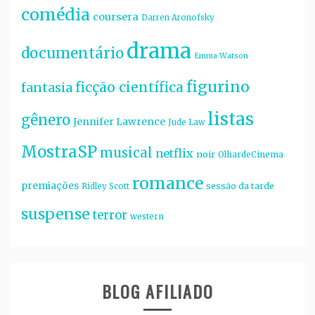
comédia
coursera
Darren Aronofsky
drama
documentário
Emma Watson
figurino
ficção científica
fantasia
listas
gênero
Jennifer Lawrence
Jude Law
MostraSP
musical
netflix
noir
OlhardeCinema
romance
premiações
sessão da tarde
Ridley Scott
suspense
terror
western
BLOG AFILIADO