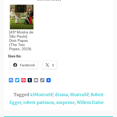
[43ª Mostra de
São Paulo]
Dois Papas
(The Two
Popes, 2019)
Share this:
Facebook
X
Facebook
Twitter
Pinterest
Tumblr
Email
Copy
Link
Tagged
43MostraSP
,
drama
,
MostraSP
,
Robert
Egger
,
robert patinson
,
suspense
,
Willem Dafoe