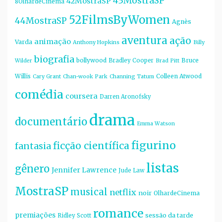
43MostraSP
42MostraSP
8OlhardeCinema
52FilmsByWomen
44MostraSP
Agnès
aventura
ação
animação
Varda
Anthony Hopkins
Billy
biografia
bollywood
Bruce
Bradley Cooper
Wilder
Brad Pitt
Willis
Colleen Atwood
Cary Grant
Chan-wook Park
Channing Tatum
comédia
coursera
Darren Aronofsky
drama
documentário
Emma Watson
figurino
ficção científica
fantasia
listas
gênero
Jennifer Lawrence
Jude Law
MostraSP
musical
netflix
noir
OlhardeCinema
romance
premiações
sessão da tarde
Ridley Scott