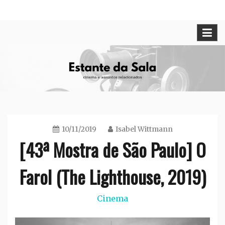
Skip
Cinema e assuntos relacionados
Estante da Sala
to
content
10/11/2019
Isabel Wittmann
[43ª Mostra de São Paulo] O
Farol (The Lighthouse, 2019)
Cinema